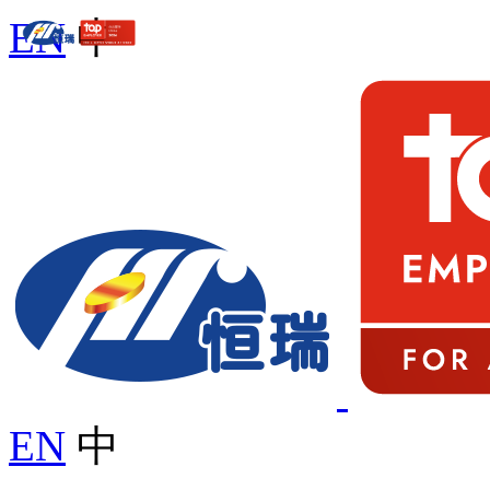
EN
中
EN
中