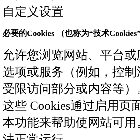
自定义设置
必要的Cookies （也称为“技术Cookies
允许您浏览网站、平台或
选项或服务（例如，控制
受限访问部分或内容等）。应
这些 Cookies通过启
本功能来帮助使网站可用。没
法正常运行。