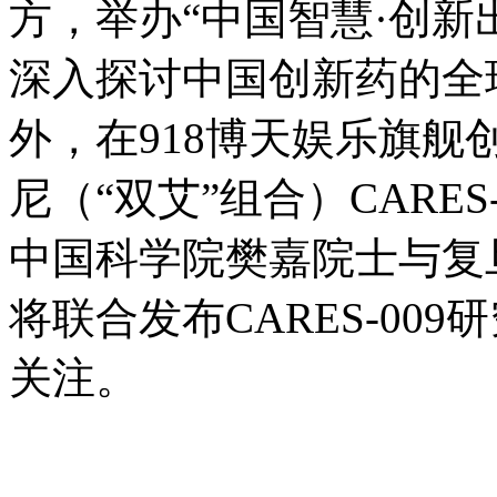
方，举办“中国智慧·创新
深入探讨中国创新药的全
外，在918博天娱乐旗
尼（“双艾”组合）CARE
中国科学院樊嘉院士与复
将联合发布CARES-00
关注。