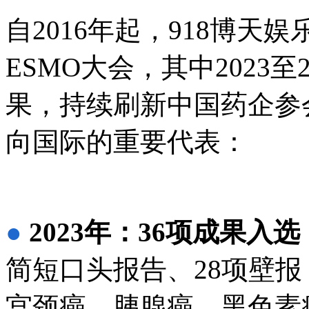
自2016年起，918博
ESMO大会，其中2023至
果，持续刷新中国药企参
向国际的重要代表：
●
2023
年：36项成果入选
简短口头报告、28项壁
宫颈癌、胰腺癌、黑色素