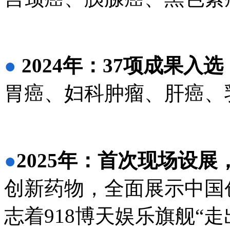
●
2
024年：37项成果入选
胃癌、妇科肿瘤、肝癌、
●
2025
年：
首次现场设展，
创新药物，全面展示中国
志着918博天娱乐旗舰“