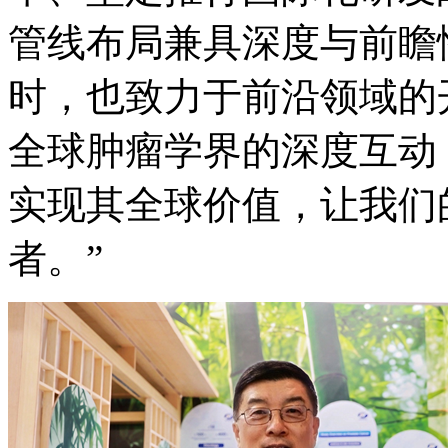
管线布局兼具深度与前瞻
时，也致力于前沿领域的
全球肿瘤学界的深度互动
实现其全球价值，让我们
者。”