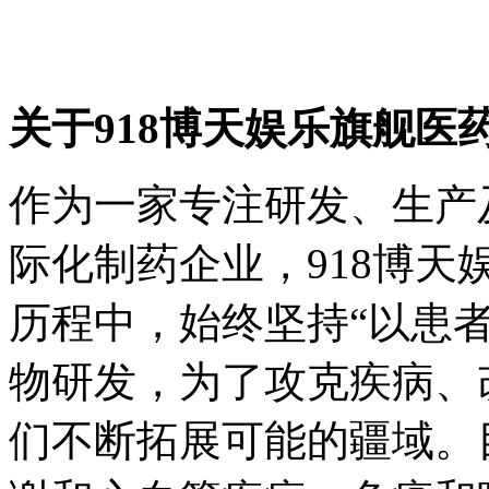
关于918博天娱乐旗舰医
作为一家专注研发、生产
际化制药企业，918博
历程中，始终坚持“以患
物研发，为了攻克疾病、
们不断拓展可能的疆域。