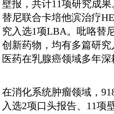
壁报，共计11项研究成果。
替尼联合卡培他滨治疗HE
究入选1项LBA。吡咯
创新药物，均有多篇研究
医药在乳腺癌领域多年深
在消化系统肿瘤领域，9
入选2项口头报告、11项