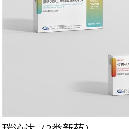
瑞沁达（2类新药）