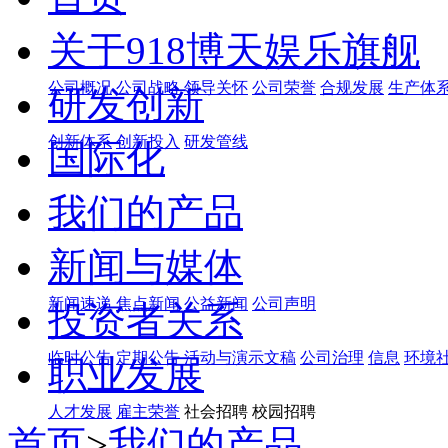
关于918博天娱乐旗舰
公司概况
公司战略
领导关怀
公司荣誉
合规发展
生产体
研发创新
创新体系
创新投入
研发管线
国际化
我们的产品
新闻与媒体
新闻速递
焦点新闻
公益新闻
公司声明
投资者关系
临时公告
定期公告
活动与演示文稿
公司治理
信息
环境
职业发展
人才发展
雇主荣誉
社会招聘 校园招聘
首页
>
我们的产品